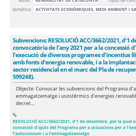
Autor:
GENERALITAT DE CATALUNYA
Tipus de cont
temàtica:
ACTIVITATS ECONÒMIQUES, MEDI AMBIENT I S
Subvencions: RESOLUCIÓ ACC/3662/2021, d'1 de d
convocatòria de l'any 2021 per a la concessió d
l'execució de diversos programes d'incentius l
amb fonts d'energia renovable, i a la implantac
sector residencial en el marc del Pla de recuper
599248).
Objecte: Convocar les subvencions del Programa d'a
emmagatzematge i usostèrmics d'energies renovables a
decret...
RESOLUCIÓ ACC/3662/2021, d'1 de desembre, per la qual es f
concessió d'ajuts del Programa per a actuacions per a l'exe
(Obre una finestra no
l'autoconsum i a l'emmagatzematge