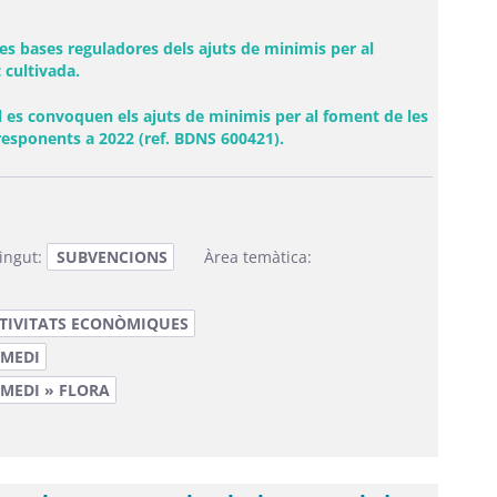
es bases reguladores dels ajuts de minimis per al
(Obre una finestra nova)
 cultivada.
es convoquen els ajuts de minimis per al foment de les
(Obre una finestra nova)
responents a 2022 (ref. BDNS 600421).
ingut:
SUBVENCIONS
Àrea temàtica:
CTIVITATS ECONÒMIQUES
 MEDI
 MEDI » FLORA