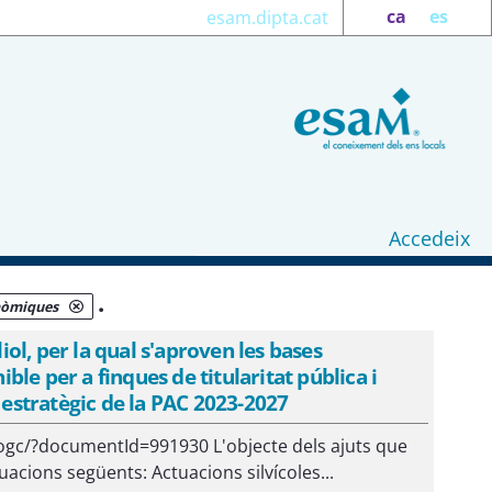
ca
es
esam.dipta.cat
Accedeix
.
onòmiques
l, per la qual s'aproven les bases
ible per a finques de titularitat pública i
 estratègic de la PAC 2023-2027
ogc/?documentId=991930 L'objecte dels ajuts que
tuacions següents: Actuacions silvícoles...