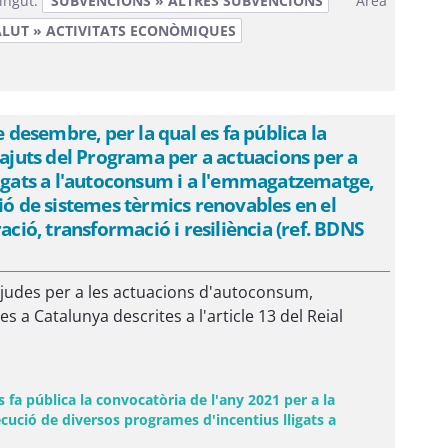
ingut:
SUBVENCIONS » ALTRES SUBVENCIONS
Àrea
ALUT » ACTIVITATS ECONÒMIQUES
esembre, per la qual es fa pública la
'ajuts del Programa per a actuacions per a
ligats a l'autoconsum i a l'emmagatzematge,
ió de sistemes tèrmics renovables en el
ació, transformació i resiliència (ref. BDNS
judes per a les actuacions d'autoconsum,
 Catalunya descrites a l'article 13 del Reial
a pública la convocatòria de l'any 2021 per a la
cució de diversos programes d'incentius lligats a
va)