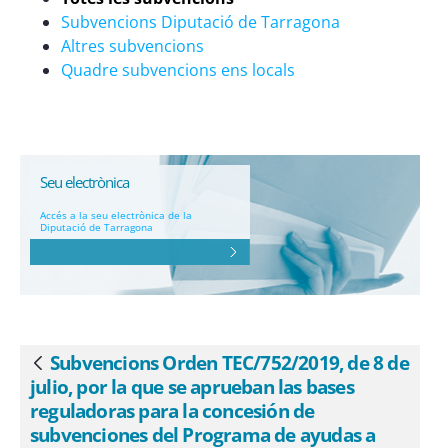
proyectos singulares en materia de
Subvencions Diputació de Tarragona
movilidad sostenible (Programa MOVES
Altres subvencions
Proyectos Singulares): - eSAM
Quadre subvencions ens locals
Seu electrònica
Accés a la seu electrònica de la
Diputació de Tarragona
Subvencions Orden TEC/752/2019, de 8 de
Vés enrere
julio, por la que se aprueban las bases
reguladoras para la concesión de
subvenciones del Programa de ayudas a