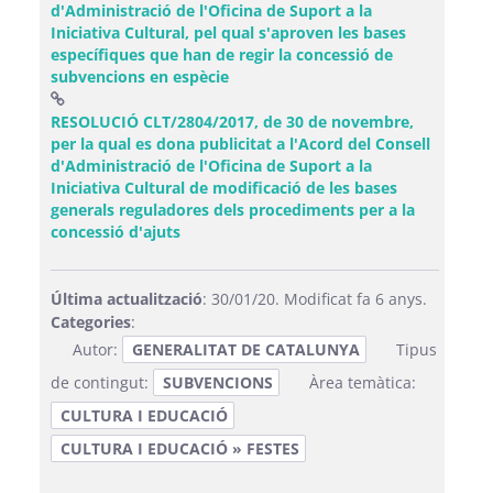
d'Administració de l'Oficina de Suport a la
Iniciativa Cultural, pel qual s'aproven les bases
específiques que han de regir la concessió de
(Obre una finestra nova)
subvencions en espècie
RESOLUCIÓ CLT/2804/2017, de 30 de novembre,
per la qual es dona publicitat a l'Acord del Consell
d'Administració de l'Oficina de Suport a la
Iniciativa Cultural de modificació de les bases
generals reguladores dels procediments per a la
(Obre una finestra nova)
concessió d'ajuts
Última actualització
: 30/01/20. Modificat fa 6 anys.
Categories
:
Autor:
GENERALITAT DE CATALUNYA
Tipus
de contingut:
SUBVENCIONS
Àrea temàtica:
CULTURA I EDUCACIÓ
CULTURA I EDUCACIÓ » FESTES