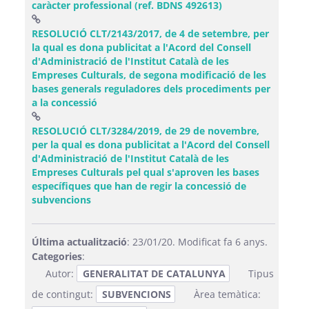
(Obre una finestr
caràcter professional (ref. BDNS 492613)
RESOLUCIÓ CLT/2143/2017, de 4 de setembre, per
la qual es dona publicitat a l'Acord del Consell
d'Administració de l'Institut Català de les
Empreses Culturals, de segona modificació de les
bases generals reguladores dels procediments per
(Obre una finestra nova)
a la concessió
RESOLUCIÓ CLT/3284/2019, de 29 de novembre,
per la qual es dona publicitat a l'Acord del Consell
d'Administració de l'Institut Català de les
Empreses Culturals pel qual s'aproven les bases
específiques que han de regir la concessió de
(Obre una finestra nova)
subvencions
Última actualització
: 23/01/20. Modificat fa 6 anys.
Categories
:
Autor:
GENERALITAT DE CATALUNYA
Tipus
de contingut:
SUBVENCIONS
Àrea temàtica: