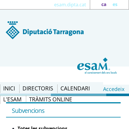
ca
es
esam.dipta.cat
INICI
DIRECTORIS
CALENDARI
Accedeix
L'ESAM
TRÀMITS ONLINE
Totes les subvencions - eSAM
Subvencions
Totes les subvencions