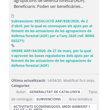
agrupacions de defensa forestal (ADF).
Beneficiaris: Poden ser beneficiàries...
Subvencions: RESOLUCIÓ ARP/828/2020, de 2
d'abril, per la qual es convoquen els ajuts per al
foment de les actuacions de les agrupacions de
defensa forestal (ADF) per a l'any 2020 (ref. BDNS
502271)
ORDRE ARP/34/2020, de 27 de març, per la qual
s'aproven les bases reguladores dels ajuts per al
foment de les actuacions de les agrupacions de
(Obre una finestra nova)
defensa forestal (ADF)
Última actualització
: 14/04/20. Modificat fa 6 anys.
Categories
:
Autor:
GENERALITAT DE CATALUNYA
Tipus
de contingut:
SUBVENCIONS
Àrea temàtica:
ACTIVITATS ECONÒMIQUES, MEDI AMBIENT I
SALUT » EL MEDI