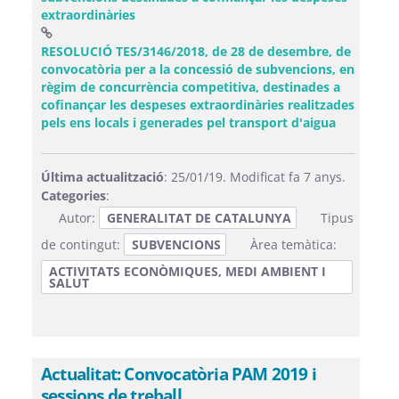
(Obre una finestra nova)
extraordinàries
RESOLUCIÓ TES/3146/2018, de 28 de desembre, de
convocatòria per a la concessió de subvencions, en
règim de concurrència competitiva, destinades a
cofinançar les despeses extraordinàries realitzades
(Obre una 
pels ens locals i generades pel transport d'aigua
Última actualització
: 25/01/19. Modificat fa 7 anys.
Categories
:
Autor:
GENERALITAT DE CATALUNYA
Tipus
de contingut:
SUBVENCIONS
Àrea temàtica:
ACTIVITATS ECONÒMIQUES, MEDI AMBIENT I
SALUT
Actualitat: Convocatòria PAM 2019 i
sessions de treball