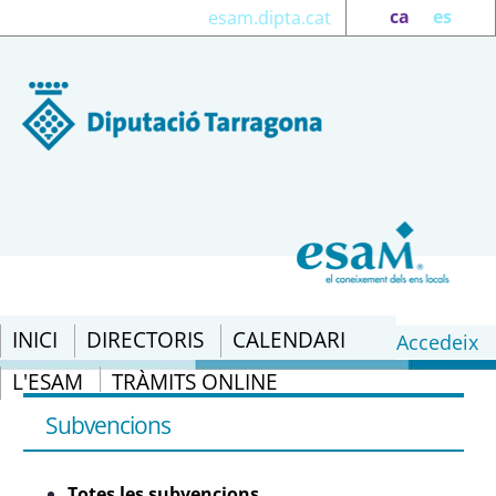
ca
es
esam.dipta.cat
INICI
DIRECTORIS
CALENDARI
Accedeix
L'ESAM
TRÀMITS ONLINE
Totes les subvencions - eSAM
Subvencions
Totes les subvencions