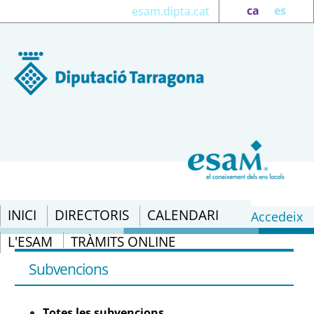
ca
es
esam.dipta.cat
INICI
DIRECTORIS
CALENDARI
Accedeix
L'ESAM
TRÀMITS ONLINE
Totes les subvencions - eSAM
Subvencions
Totes les subvencions