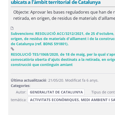
ubicats a l'àmbit territorial de Catalunya
Objecte: Aprovar les bases reguladores que han de r
retirada, en origen, de residus de materials d'aïllame
Subvencions: RESOLUCIÓ ACC/3212/2021, de 25 d'octubre, de
origen, de residus de materials d'aïllament i de la construc
de Catalunya (ref. BDNS 591801).
RESOLUCIÓ TES/1068/2020, de 18 de maig, per la qual s'apr
convocatòria oberta d'ajuts destinats a la retirada, en orig
(Obre una finestra nova
construcció que continguin amiant
Última actualització
: 21/05/20. Modificat fa 6 anys.
Categories
:
Autor:
GENERALITAT DE CATALUNYA
Tipus de cont
temàtica:
ACTIVITATS ECONÒMIQUES, MEDI AMBIENT I SA