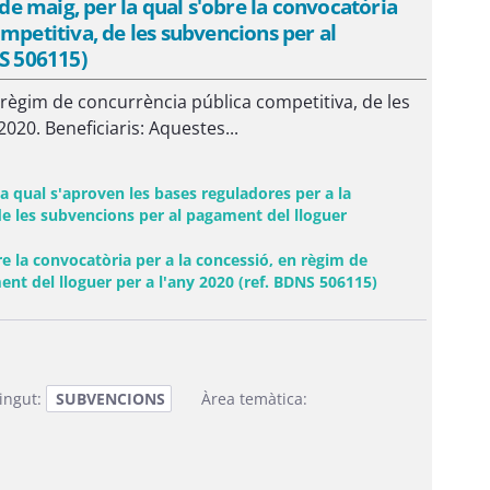
e maig, per la qual s'obre la convocatòria
mpetitiva, de les subvencions per al
NS 506115)
n règim de concurrència pública competitiva, de les
020. Beneficiaris: Aquestes...
 qual s'aproven les bases reguladores per a la
de les subvencions per al pagament del lloguer
 la convocatòria per a la concessió, en règim de
(Obre una fine
nt del lloguer per a l'any 2020 (ref. BDNS 506115)
ingut:
SUBVENCIONS
Àrea temàtica: