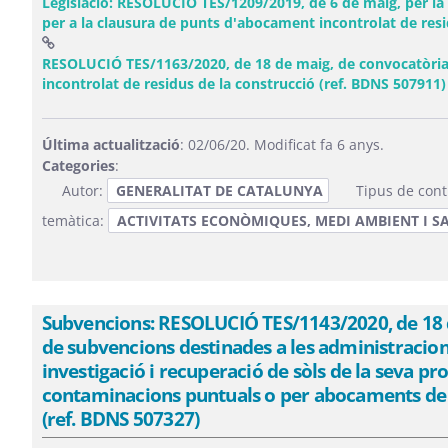
Legislació: RESOLUCIÓ TES/1209/2019, de 6 de maig, per la
per a la clausura de punts d'abocament incontrolat de resi
RESOLUCIÓ TES/1163/2020, de 18 de maig, de convocatòria
incontrolat de residus de la construcció (ref. BDNS 507911)
Última actualització
: 02/06/20. Modificat fa 6 anys.
Categories
:
Autor:
GENERALITAT DE CATALUNYA
Tipus de cont
temàtica:
ACTIVITATS ECONÒMIQUES, MEDI AMBIENT I SA
Subvencions: RESOLUCIÓ TES/1143/2020, de 18 d
de subvencions destinades a les administracion
investigació i recuperació de sòls de la seva pr
contaminacions puntuals o per abocaments de r
(ref. BDNS 507327)