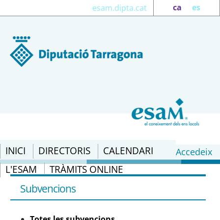
ca
es
esam.dipta.cat
INICI
DIRECTORIS
CALENDARI
Accedeix
L'ESAM
TRÀMITS ONLINE
Totes les subvencions - eSAM
Subvencions
Totes les subvencions