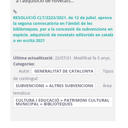
a l'adquisició de novetats...
RESOLUCIÓ CLT/2223/2021, de 12 de juliol, aprova
la segona convocatòria en l'àmbit de les
biblioteques, per a la concessió de subvencions en
espècie, adquisició de novetats editorials en català
(Obre una finestra nova)
o en occità 2021
Última actualització
: 22/07/21. Modificat fa 5 anys.
Categories
:
Autor:
GENERALITAT DE CATALUNYA
Tipus
de contingut:
SUBVENCIONS » ALTRES SUBVENCIONS
Àrea
temàtica:
CULTURA I EDUCACIÓ » PATRIMONI CULTURAL
MUNICIPAL » BIBLIOTEQUES