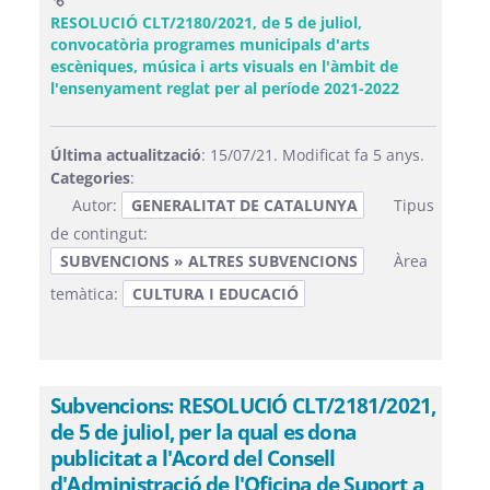
RESOLUCIÓ CLT/2180/2021, de 5 de juliol,
convocatòria programes municipals d'arts
escèniques, música i arts visuals en l'àmbit de
(Obre una f
l'ensenyament reglat per al període 2021-2022
Última actualització
: 15/07/21. Modificat fa 5 anys.
Categories
:
Autor:
GENERALITAT DE CATALUNYA
Tipus
de contingut:
SUBVENCIONS » ALTRES SUBVENCIONS
Àrea
temàtica:
CULTURA I EDUCACIÓ
Subvencions: RESOLUCIÓ CLT/2181/2021,
de 5 de juliol, per la qual es dona
publicitat a l'Acord del Consell
d'Administració de l'Oficina de Suport a