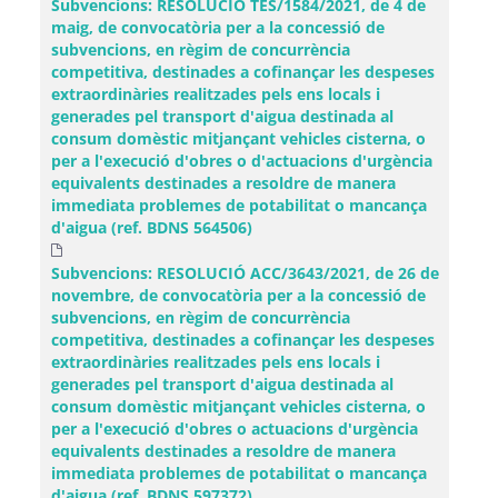
Subvencions: RESOLUCIÓ TES/1584/2021, de 4 de
maig, de convocatòria per a la concessió de
subvencions, en règim de concurrència
competitiva, destinades a cofinançar les despeses
extraordinàries realitzades pels ens locals i
generades pel transport d'aigua destinada al
consum domèstic mitjançant vehicles cisterna, o
per a l'execució d'obres o d'actuacions d'urgència
equivalents destinades a resoldre de manera
immediata problemes de potabilitat o mancança
d'aigua (ref. BDNS 564506)
Subvencions: RESOLUCIÓ ACC/3643/2021, de 26 de
novembre, de convocatòria per a la concessió de
subvencions, en règim de concurrència
competitiva, destinades a cofinançar les despeses
extraordinàries realitzades pels ens locals i
generades pel transport d'aigua destinada al
consum domèstic mitjançant vehicles cisterna, o
per a l'execució d'obres o actuacions d'urgència
equivalents destinades a resoldre de manera
immediata problemes de potabilitat o mancança
d'aigua (ref. BDNS 597372).