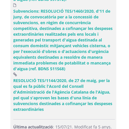
Subvencions: RESOLUCIÓ TES/1460/2020, d'11 de
juny, de convocatòria per a la concessió de
subvencions, en règim de concurrència
competitiva, destinades a cofinançar les despeses
extraordinàries realitzades pels ens locals i
generades pel transport d'aigua destinada al
consum domèstic mitjançant vehicles cisterna, o
per l'execució d'obres o d'actuacions d'urgència
equivalents destinades a resoldre de manera
immediata problemes de potabilitat o mancança
d'aigua (ref. BDNS 511568)
RESOLUCIÓ TES/1144/2020, de 27 de maig, per la
qual es fa públic l'Acord del Consell
d'Administració de l'Agència Catalana de l'Aigua,
pel qual s'aproven les bases d'una línia de
subvencions destinades a cofinançar les despeses
(Obre una finestra nova)
extraordinàries
Última actualització
: 15/07/21. Modificat fa 5 anys.