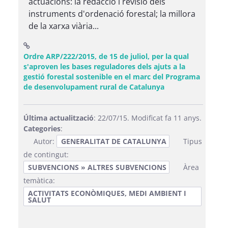
actuacions: la redacció i revisió dels
instruments d'ordenació forestal; la millora
de la xarxa viària...
Ordre ARP/222/2015, de 15 de juliol, per la qual
s'aproven les bases reguladores dels ajuts a la
gestió forestal sostenible en el marc del Programa
(Obre una finestr
de desenvolupament rural de Catalunya
Última actualització
: 22/07/15. Modificat fa 11 anys.
Categories
:
Autor:
GENERALITAT DE CATALUNYA
Tipus
de contingut:
SUBVENCIONS » ALTRES SUBVENCIONS
Àrea
temàtica:
ACTIVITATS ECONÒMIQUES, MEDI AMBIENT I
SALUT