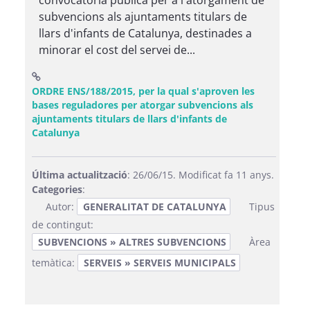
convocatòria pública per a l'atorgament de
subvencions als ajuntaments titulars de
llars d'infants de Catalunya, destinades a
minorar el cost del servei de...
ORDRE ENS/188/2015, per la qual s'aproven les
bases reguladores per atorgar subvencions als
ajuntaments titulars de llars d'infants de
(Obre una finestra nova)
Catalunya
Última actualització
: 26/06/15. Modificat fa 11 anys.
Categories
:
Autor:
GENERALITAT DE CATALUNYA
Tipus
de contingut:
SUBVENCIONS » ALTRES SUBVENCIONS
Àrea
temàtica:
SERVEIS » SERVEIS MUNICIPALS