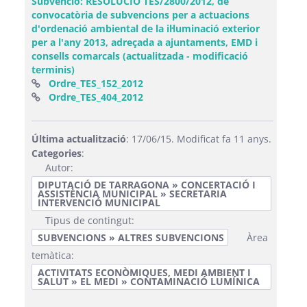
Subvenció: RESOLUCIÓ TES/2800/2012, de
convocatòria de subvencions per a actuacions
d'ordenació ambiental de la il·luminació exterior
per a l'any 2013, adreçada a ajuntaments, EMD i
consells comarcals (actualitzada - modificació
terminis)
(Obre una finestra nova)
Ordre_TES_152_2012
(Obre una finestra nova)
Ordre_TES_404_2012
Última actualització
: 17/06/15. Modificat fa 11 anys.
Categories
:
Autor:
DIPUTACIÓ DE TARRAGONA » CONCERTACIÓ I
ASSISTÈNCIA MUNICIPAL » SECRETARIA
INTERVENCIÓ MUNICIPAL
Tipus de contingut:
SUBVENCIONS » ALTRES SUBVENCIONS
Àrea
temàtica:
ACTIVITATS ECONÒMIQUES, MEDI AMBIENT I
SALUT » EL MEDI » CONTAMINACIÓ LUMÍNICA