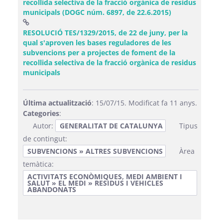
recollida selectiva de la fracció orgànica de residus
(Obre una fine
municipals (DOGC núm. 6897, de 22.6.2015)
RESOLUCIÓ TES/1329/2015, de 22 de juny, per la
qual s'aproven les bases reguladores de les
subvencions per a projectes de foment de la
recollida selectiva de la fracció orgànica de residus
(Obre una finestra nova)
municipals
Última actualització
: 15/07/15. Modificat fa 11 anys.
Categories
:
Autor:
GENERALITAT DE CATALUNYA
Tipus
de contingut:
SUBVENCIONS » ALTRES SUBVENCIONS
Àrea
temàtica:
ACTIVITATS ECONÒMIQUES, MEDI AMBIENT I
SALUT » EL MEDI » RESIDUS I VEHICLES
ABANDONATS