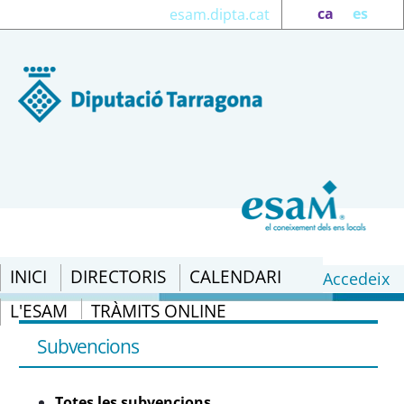
ca
es
esam.dipta.cat
INICI
DIRECTORIS
CALENDARI
Accedeix
L'ESAM
TRÀMITS ONLINE
Totes les subvencions - eSAM
Subvencions
Totes les subvencions