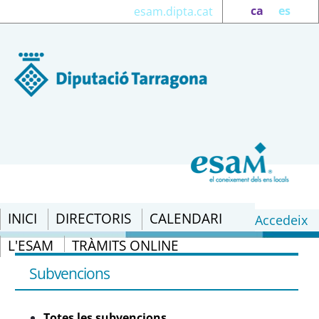
ca
es
esam.dipta.cat
INICI
DIRECTORIS
CALENDARI
Accedeix
L'ESAM
TRÀMITS ONLINE
Totes les subvencions - eSAM
Subvencions
Totes les subvencions