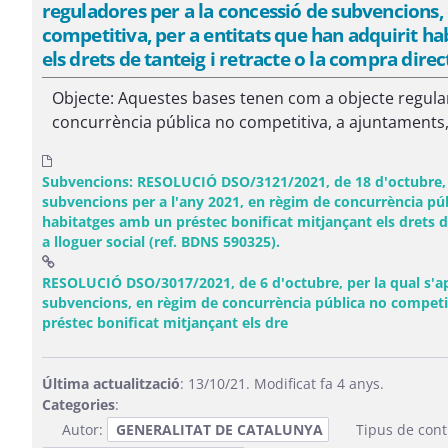
reguladores per a la concessió de subvencions,
competitiva, per a entitats que han adquirit h
els drets de tanteig i retracte o la compra direct
Objecte: Aquestes bases tenen com a objecte regula
concurrència pública no competitiva, a ajuntaments, 
Subvencions: RESOLUCIÓ DSO/3121/2021, de 18 d'octubre, pe
subvencions per a l'any 2021, en règim de concurrència púb
habitatges amb un préstec bonificat mitjançant els drets de
a lloguer social (ref. BDNS 590325).
RESOLUCIÓ DSO/3017/2021, de 6 d'octubre, per la qual s'ap
subvencions, en règim de concurrència pública no competit
(Obre una finestra nov
préstec bonificat mitjançant els dre
Última actualització
: 13/10/21. Modificat fa 4 anys.
Categories
:
Autor:
GENERALITAT DE CATALUNYA
Tipus de cont