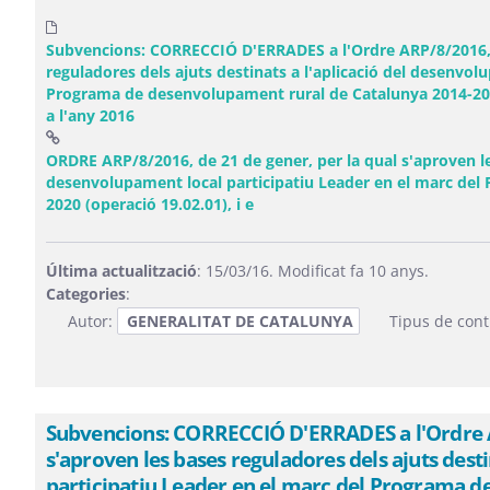
Subvencions: CORRECCIÓ D'ERRADES a l'Ordre ARP/8/2016, d
reguladores dels ajuts destinats a l'aplicació del desenvol
Programa de desenvolupament rural de Catalunya 2014-2020
a l'any 2016
ORDRE ARP/8/2016, de 21 de gener, per la qual s'aproven les
desenvolupament local participatiu Leader en el marc del
(Obre una finestra nova)
2020 (operació 19.02.01), i e
Última actualització
: 15/03/16. Modificat fa 10 anys.
Categories
:
Autor:
GENERALITAT DE CATALUNYA
Tipus de cont
Subvencions: CORRECCIÓ D'ERRADES a l'Ordre AR
s'aproven les bases reguladores dels ajuts dest
participatiu Leader en el marc del Programa d