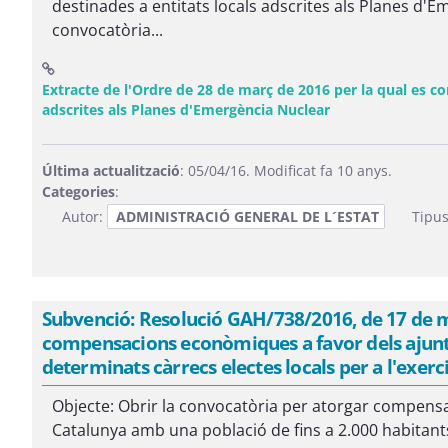
destinades a entitats locals adscrites als Planes d'
convocatòria...
Extracte de l'Ordre de 28 de març de 2016 per la qual es c
(Obre una finest
adscrites als Planes d'Emergència Nuclear
Última actualització
: 05/04/16. Modificat fa 10 anys.
Categories
:
Autor:
ADMINISTRACIÓ GENERAL DE L´ESTAT
Tipus
Subvenció: Resolució GAH/738/2016, de 17 de m
compensacions econòmiques a favor dels ajunt
determinats càrrecs electes locals per a l'exerc
Objecte: Obrir la convocatòria per atorgar compens
Catalunya amb una població de fins a 2.000 habitants 