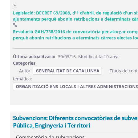
Legislació: DECRET 69/2008, d'1 d'abril, de regulació d'u
ajuntaments perquè abonin retribucions a determinats càrr
Resolució GAH/738/2016 de convocatòria per atorgar com
perquè abonin retribucions a eterminats càrrecs electes loca
Última actualització
: 30/03/16. Modificat fa 10 anys.
Categories
:
Autor:
GENERALITAT DE CATALUNYA
Tipus de cont
temàtica:
ORGANITZACIÓ ENS LOCALS I ALTRES ADMINISTRACIONS 
Subvencions: Diferents convocatòries de subven
Pública, Enginyeria i Territori
Convocatòria de subvencions