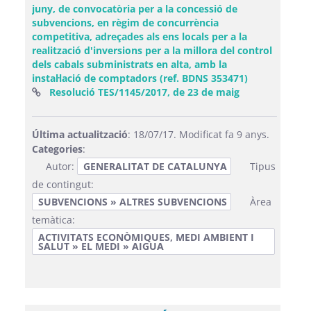
juny, de convocatòria per a la concessió de
subvencions, en règim de concurrència
competitiva, adreçades als ens locals per a la
realització d'inversions per a la millora del control
dels cabals subministrats en alta, amb la
instal·lació de comptadors (ref. BDNS 353471)
(Obre una fine
Resolució TES/1145/2017, de 23 de maig
Última actualització
: 18/07/17. Modificat fa 9 anys.
Categories
:
Autor:
GENERALITAT DE CATALUNYA
Tipus
de contingut:
SUBVENCIONS » ALTRES SUBVENCIONS
Àrea
temàtica:
ACTIVITATS ECONÒMIQUES, MEDI AMBIENT I
SALUT » EL MEDI » AIGUA