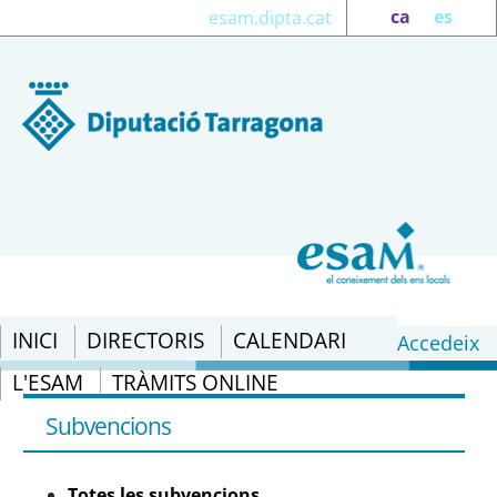
ca
es
esam.dipta.cat
INICI
DIRECTORIS
CALENDARI
Accedeix
L'ESAM
TRÀMITS ONLINE
Totes les subvencions - eSAM
Subvencions
Totes les subvencions