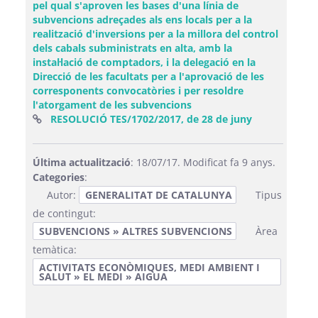
pel qual s'aproven les bases d'una línia de
subvencions adreçades als ens locals per a la
realització d'inversions per a la millora del control
dels cabals subministrats en alta, amb la
instal·lació de comptadors, i la delegació en la
Direcció de les facultats per a l'aprovació de les
corresponents convocatòries i per resoldre
l'atorgament de les subvencions
(Obre una fin
RESOLUCIÓ TES/1702/2017, de 28 de juny
Última actualització
: 18/07/17. Modificat fa 9 anys.
Categories
:
Autor:
GENERALITAT DE CATALUNYA
Tipus
de contingut:
SUBVENCIONS » ALTRES SUBVENCIONS
Àrea
temàtica:
ACTIVITATS ECONÒMIQUES, MEDI AMBIENT I
SALUT » EL MEDI » AIGUA