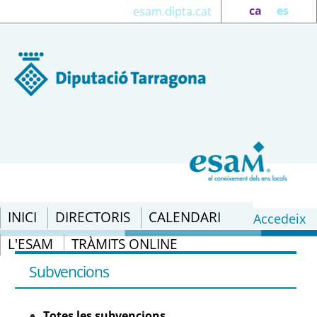
ca
es
esam.dipta.cat
INICI
DIRECTORIS
CALENDARI
Accedeix
L'ESAM
TRÀMITS ONLINE
Totes les subvencions - eSAM
Subvencions
Totes les subvencions