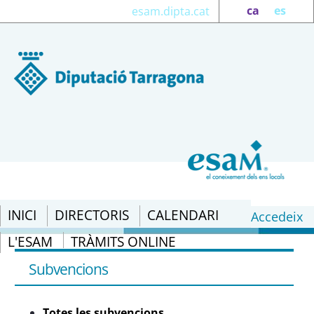
ca
es
esam.dipta.cat
INICI
DIRECTORIS
CALENDARI
Accedeix
L'ESAM
TRÀMITS ONLINE
Totes les subvencions - eSAM
Subvencions
Totes les subvencions