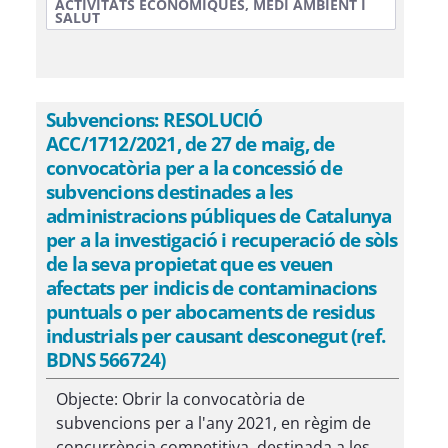
ACTIVITATS ECONÒMIQUES, MEDI AMBIENT I
SALUT
Subvencions: RESOLUCIÓ
ACC/1712/2021, de 27 de maig, de
convocatòria per a la concessió de
subvencions destinades a les
administracions públiques de Catalunya
per a la investigació i recuperació de sòls
de la seva propietat que es veuen
afectats per indicis de contaminacions
puntuals o per abocaments de residus
industrials per causant desconegut (ref.
BDNS 566724)
Objecte: Obrir la convocatòria de
subvencions per a l'any 2021, en règim de
concurrència competitiva, destinada a les