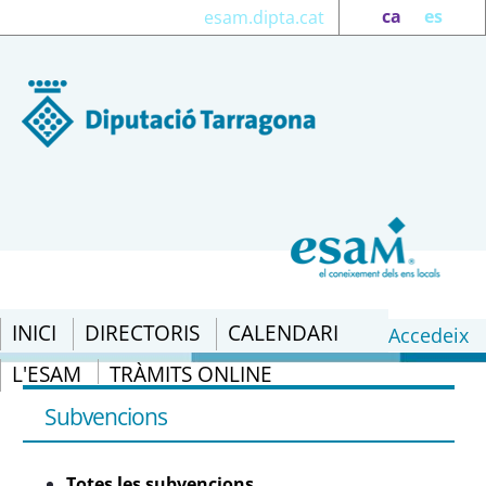
ca
es
esam.dipta.cat
INICI
DIRECTORIS
CALENDARI
Accedeix
L'ESAM
TRÀMITS ONLINE
Totes les subvencions - eSAM
Subvencions
Totes les subvencions