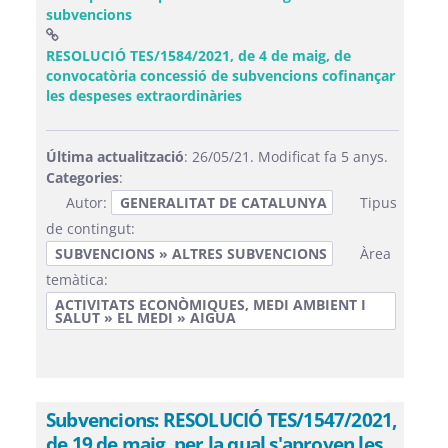
subvencions
RESOLUCIÓ TES/1584/2021, de 4 de maig, de
convocatòria concessió de subvencions cofinançar
(Obre una finestra nova)
les despeses extraordinàries
Última actualització
: 26/05/21. Modificat fa 5 anys.
Categories
:
Autor:
GENERALITAT DE CATALUNYA
Tipus
de contingut:
SUBVENCIONS » ALTRES SUBVENCIONS
Àrea
temàtica:
ACTIVITATS ECONÒMIQUES, MEDI AMBIENT I
SALUT » EL MEDI » AIGUA
Subvencions: RESOLUCIÓ TES/1547/2021,
de 19 de maig, per la qual s'aproven les