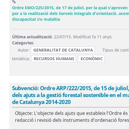
Ordre EMO/225/2015, de 17 de juliol, per la qual s'aproven
per a la realització dels Serveis integrals d'orientació, a
(Obre una finestra nova)
discapacitat i/o malaltia
Última actualització
: 22/07/15. Modificat fa 11 anys.
Categories
:
Autor:
GENERALITAT DE CATALUNYA
Tipus de cont
temàtica:
RECURSOS HUMANS
ECONÒMIC
Subvenció: Ordre ARP/222/2015, de 15 de juliol,
dels ajuts a la gestió forestal sostenible en e
de Catalunya 2014-2020
Objecte: L'objecte dels ajuts que estableix l'Ordre és 
redacció i revisió dels instruments d'ordenació forestal