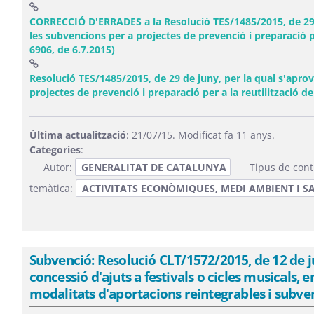
CORRECCIÓ D'ERRADES a la Resolució TES/1485/2015, de 29 d
les subvencions per a projectes de prevenció i preparació 
(Obre una finestra nova)
6906, de 6.7.2015)
Resolució TES/1485/2015, de 29 de juny, per la qual s'apro
projectes de prevenció i preparació per a la reutilització d
Última actualització
: 21/07/15. Modificat fa 11 anys.
Categories
:
Autor:
GENERALITAT DE CATALUNYA
Tipus de cont
temàtica:
ACTIVITATS ECONÒMIQUES, MEDI AMBIENT I SA
Subvenció: Resolució CLT/1572/2015, de 12 de j
concessió d'ajuts a festivals o cicles musicals,
modalitats d'aportacions reintegrables i subve