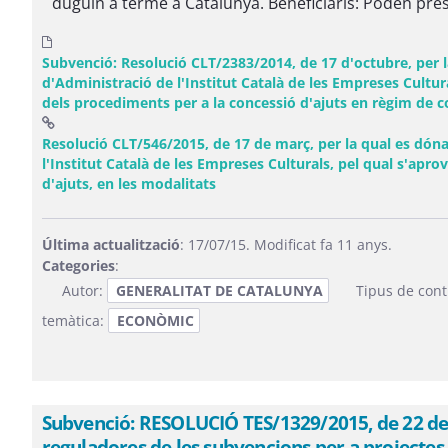
duguin a terme a Catalunya. Beneficiaris: Poden prese
Subvenció: Resolució CLT/2383/2014, de 17 d'octubre, per la
d'Administració de l'Institut Català de les Empreses Cultur
dels procediments per a la concessió d'ajuts en règim de 
Resolució CLT/546/2015, de 17 de març, per la qual es dóna 
l'Institut Català de les Empreses Culturals, pel qual s'apro
(Obre una finestra nova)
d'ajuts, en les modalitats
Última actualització
: 17/07/15. Modificat fa 11 anys.
Categories
:
Autor:
GENERALITAT DE CATALUNYA
Tipus de cont
temàtica:
ECONÒMIC
Subvenció: RESOLUCIÓ TES/1329/2015, de 22 de j
reguladores de les subvencions per a projectes 