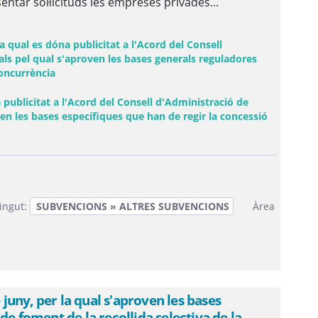
ntar sol·licituds les empreses privades...
 qual es dóna publicitat a l'Acord del Consell
als pel qual s'aproven les bases generals reguladores
concurrència
publicitat a l'Acord del Consell d'Administració de
ven les bases específiques que han de regir la concessió
ingut:
SUBVENCIONS » ALTRES SUBVENCIONS
Àrea
uny, per la qual s'aproven les bases
de foment de la recollida selectiva de la