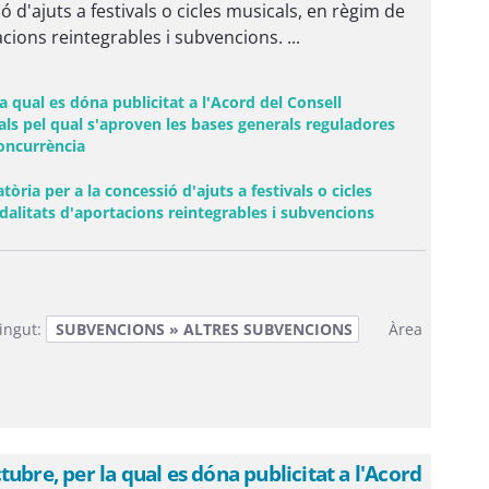
 d'ajuts a festivals o cicles musicals, en règim de
ions reintegrables i subvencions. ...
 qual es dóna publicitat a l'Acord del Consell
als pel qual s'aproven les bases generals reguladores
concurrència
ria per a la concessió d'ajuts a festivals o cicles
(Obre una fines
alitats d'aportacions reintegrables i subvencions
ingut:
SUBVENCIONS » ALTRES SUBVENCIONS
Àrea
ubre, per la qual es dóna publicitat a l'Acord