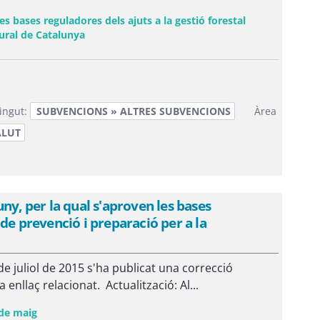
es bases reguladores dels ajuts a la gestió forestal
(Obre una finestra nova)
ural de Catalunya
ingut:
SUBVENCIONS » ALTRES SUBVENCIONS
Àrea
ALUT
ny, per la qual s'aproven les bases
de prevenció i preparació per a la
e juliol de 2015 s'ha publicat una correcció
nllaç relacionat. Actualització: Al...
(Obre una finestra nova)
 de maig