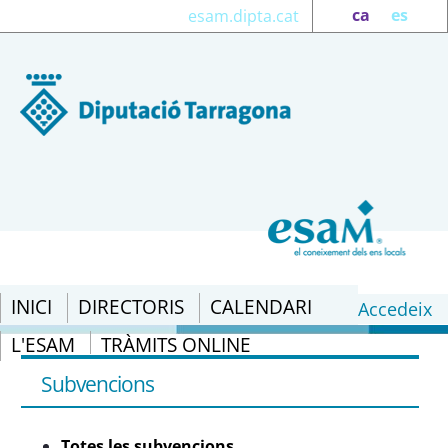
ca
es
esam.dipta.cat
INICI
DIRECTORIS
CALENDARI
Accedeix
L'ESAM
TRÀMITS ONLINE
Totes les subvencions - eSAM
Subvencions
Totes les subvencions