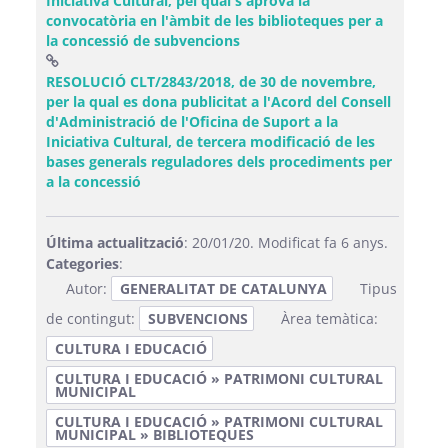
Iniciativa Cultural, pel qual s'aprova la
convocatòria en l'àmbit de les biblioteques per a
(Obre una finestra nova)
la concessió de subvencions
RESOLUCIÓ CLT/2843/2018, de 30 de novembre,
per la qual es dona publicitat a l'Acord del Consell
d'Administració de l'Oficina de Suport a la
Iniciativa Cultural, de tercera modificació de les
bases generals reguladores dels procediments per
(Obre una finestra nova)
a la concessió
Última actualització
: 20/01/20. Modificat fa 6 anys.
Categories
:
Autor:
GENERALITAT DE CATALUNYA
Tipus
de contingut:
SUBVENCIONS
Àrea temàtica:
CULTURA I EDUCACIÓ
CULTURA I EDUCACIÓ » PATRIMONI CULTURAL
MUNICIPAL
CULTURA I EDUCACIÓ » PATRIMONI CULTURAL
MUNICIPAL » BIBLIOTEQUES