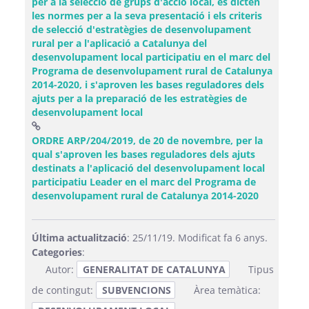
per a la selecció de grups d'acció local, es dicten
les normes per a la seva presentació i els criteris
de selecció d'estratègies de desenvolupament
rural per a l'aplicació a Catalunya del
desenvolupament local participatiu en el marc del
Programa de desenvolupament rural de Catalunya
2014-2020, i s'aproven les bases reguladores dels
ajuts per a la preparació de les estratègies de
desenvolupament local
ORDRE ARP/204/2019, de 20 de novembre, per la
qual s'aproven les bases reguladores dels ajuts
destinats a l'aplicació del desenvolupament local
participatiu Leader en el marc del Programa de
(Obre una 
desenvolupament rural de Catalunya 2014-2020
Última actualització
: 25/11/19. Modificat fa 6 anys.
Categories
:
Autor:
GENERALITAT DE CATALUNYA
Tipus
de contingut:
SUBVENCIONS
Àrea temàtica: