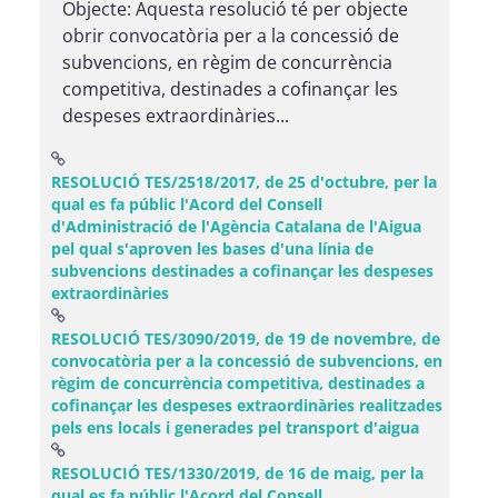
Objecte: Aquesta resolució té per objecte
obrir convocatòria per a la concessió de
subvencions, en règim de concurrència
competitiva, destinades a cofinançar les
despeses extraordinàries...
RESOLUCIÓ TES/2518/2017, de 25 d'octubre, per la
qual es fa públic l'Acord del Consell
d'Administració de l'Agència Catalana de l'Aigua
pel qual s'aproven les bases d'una línia de
subvencions destinades a cofinançar les despeses
(Obre una finestra nova)
extraordinàries
RESOLUCIÓ TES/3090/2019, de 19 de novembre, de
convocatòria per a la concessió de subvencions, en
règim de concurrència competitiva, destinades a
cofinançar les despeses extraordinàries realitzades
(Obre una 
pels ens locals i generades pel transport d'aigua
RESOLUCIÓ TES/1330/2019, de 16 de maig, per la
qual es fa públic l'Acord del Consell