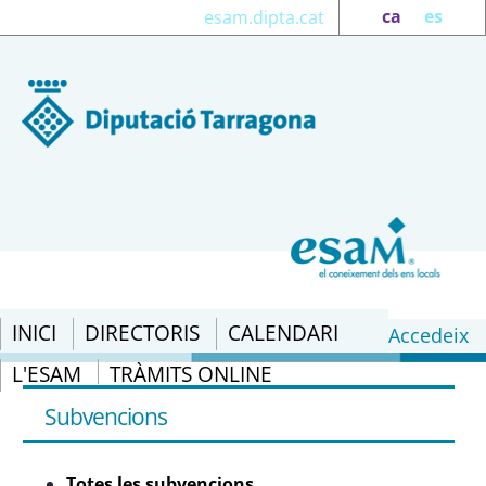
ca
es
esam.dipta.cat
INICI
DIRECTORIS
CALENDARI
Accedeix
L'ESAM
TRÀMITS ONLINE
Totes les subvencions - eSAM
Subvencions
Totes les subvencions