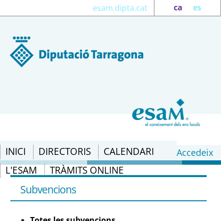
ca
es
esam.dipta.cat
INICI
DIRECTORIS
CALENDARI
Accedeix
L'ESAM
TRÀMITS ONLINE
Totes les subvencions - eSAM
Subvencions
Totes les subvencions