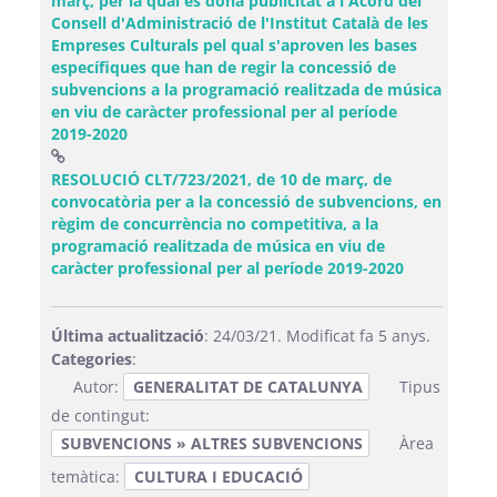
març, per la qual es dona publicitat a l'Acord del
Consell d'Administració de l'Institut Català de les
Empreses Culturals pel qual s'aproven les bases
específiques que han de regir la concessió de
subvencions a la programació realitzada de música
en viu de caràcter professional per al període
2019-2020
RESOLUCIÓ CLT/723/2021, de 10 de març, de
convocatòria per a la concessió de subvencions, en
règim de concurrència no competitiva, a la
programació realitzada de música en viu de
(Obre una fi
caràcter professional per al període 2019-2020
Última actualització
: 24/03/21. Modificat fa 5 anys.
Categories
:
Autor:
GENERALITAT DE CATALUNYA
Tipus
de contingut:
SUBVENCIONS » ALTRES SUBVENCIONS
Àrea
temàtica:
CULTURA I EDUCACIÓ