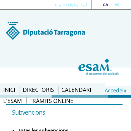
ca
es
esam.dipta.cat
INICI
DIRECTORIS
CALENDARI
Accedeix
L'ESAM
TRÀMITS ONLINE
Totes les subvencions - eSAM
Subvencions
Totes les subvencions