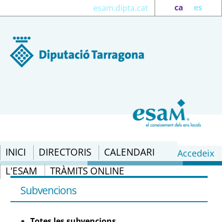
ca
es
esam.dipta.cat
INICI
DIRECTORIS
CALENDARI
Accedeix
L'ESAM
TRÀMITS ONLINE
Totes les subvencions - eSAM
Subvencions
Totes les subvencions