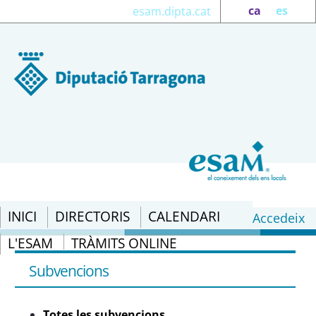
ca
es
esam.dipta.cat
INICI
DIRECTORIS
CALENDARI
Accedeix
L'ESAM
TRÀMITS ONLINE
Totes les subvencions - eSAM
Subvencions
Totes les subvencions