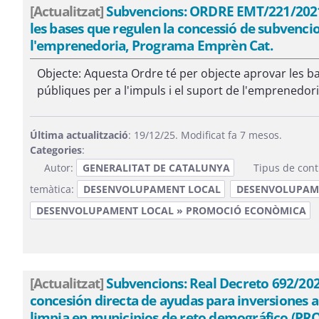
[Actualitzat]
Subvencions: ORDRE EMT/221/2021,
les bases que regulen la concessió de subvencio
l'emprenedoria, Programa Emprèn Cat.
Objecte: Aquesta Ordre té per objecte aprovar les b
públiques per a l'impuls i el suport de l'emprenedor
Última actualització
: 19/12/25. Modificat fa 7 mesos.
Categories
:
Autor:
GENERALITAT DE CATALUNYA
Tipus de cont
temàtica:
DESENVOLUPAMENT LOCAL
DESENVOLUPAME
DESENVOLUPAMENT LOCAL » PROMOCIÓ ECONÒMICA
[Actualitzat]
Subvencions: Real Decreto 692/2021,
concesión directa de ayudas para inversiones a
limpia en municipios de reto demográfico (PR