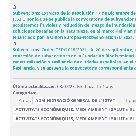
Subvencions: Extracto de la Resolución 17 de Diciembre de 
F.S.P., por la que se publica la convocatoria de subvencio
ecosistemas fluviales y reducción del riesgo de inundació
soluciones basadas en la naturaleza, en el marco del Plan 
Financiado por la Unión Europea-NextGenerationEU 2021.
Subvencions: Orden TED/1018/2021, de 20 de septiembre, po
concesión de subvenciones de la Fundación Biodiversidad, F
renaturalización y resiliencia de ciudades españolas, en e
Resiliencia, y se aprueba la convocatoria correspondiente 
Última actualització
: 08/07/25. Modificat fa 1 any.
Categories
:
Autor:
ADMINISTRACIÓ GENERAL DE L´ESTAT
Tipus
ACTIVITATS ECONÒMIQUES, MEDI AMBIENT I SALUT » EL
ACTIVITATS ECONÒMIQUES, MEDI AMBIENT I SALUT » EL