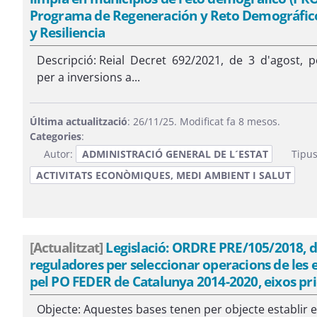
Programa de Regeneración y Reto Demográfico
y Resiliencia
Descripció: Reial Decret 692/2021, de 3 d'agost, p
per a inversions a...
Última actualització
: 26/11/25. Modificat fa 8 mesos.
Categories
:
Autor:
ADMINISTRACIÓ GENERAL DE L´ESTAT
Tipus
ACTIVITATS ECONÒMIQUES, MEDI AMBIENT I SALUT
[Actualitzat]
Legislació: ORDRE PRE/105/2018, de 
reguladores per seleccionar operacions de les 
pel PO FEDER de Catalunya 2014-2020, eixos prior
Objecte: Aquestes bases tenen per objecte establir el