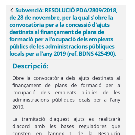
finançament de plans de formació per a
l&#39;ocupació dels empleats públics de
Subvenció: RESOLUCIÓ PDA/2809/2018,
Vés enrere
les administracions públiques locals per
de 28 de novembre, per la qual s'obre la
a l&#39;any 2019 (ref. BDNS 425490). -
convocatòria per a la concessió d'ajuts
eSAM
destinats al finançament de plans de
formació per a l'ocupació dels empleats
públics de les administracions públiques
locals per a l'any 2019 (ref. BDNS 425490).
Descripció:
Obre la convocatòria dels ajuts destinats al
finançament de plans de formació per a
l'ocupació dels empleats públics de les
administracions públiques locals per a l'any
2019.
La tramitació d'aquest ajuts es realitzarà
d'acord amb les bases reguladores que
consten en l'annex 1 de la Resolució