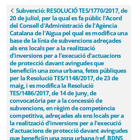
Catalana de l&#39;Aigua pel qual es
modifica una base de la línia de
Subvenció: RESOLUCIÓ TES/1770/2017, de
Vés enrere
subvencions adreçades als ens locals per
20 de juliol, per la qual es fa públic l'Acord
a la realització d&#39;inversions per a
del Consell d'Administració de l'Agència
l&#39;execució d&#39;actuacions de
Catalana de l'Aigua pel qual es modifica una
base de la línia de subvencions adreçades
protecció davant avingudes que
als ens locals per a la realització
beneficiïn una zona urbana, fetes
d'inversions per a l'execució d'actuacions
públiques per la Resolució
de protecció davant avingudes que
TES/1148/2017, de 23 de maig, i es
beneficiïn una zona urbana, fetes públiques
modifica la Resolució TES/1486/2017, de
per la Resolució TES/1148/2017, de 23 de
14 de juny, de convocatòria per a la
maig, i es modifica la Resolució
concessió de subvencions, en règim de
TES/1486/2017, de 14 de juny, de
competència competitiva, adreçades als
convocatòria per a la concessió de
ens locals per a la realització
subvencions, en règim de competència
d&#39;inversions per a l&#39;execució
competitiva, adreçades als ens locals per a
d&#39;actuacions de protecció davant
la realització d'inversions per a l'execució
avingudes que beneficiïn una zona
d'actuacions de protecció davant avingudes
que beneficiïn una zona urbana (ref. BDNS
urbana (ref. BDNS 351625) - eSAM