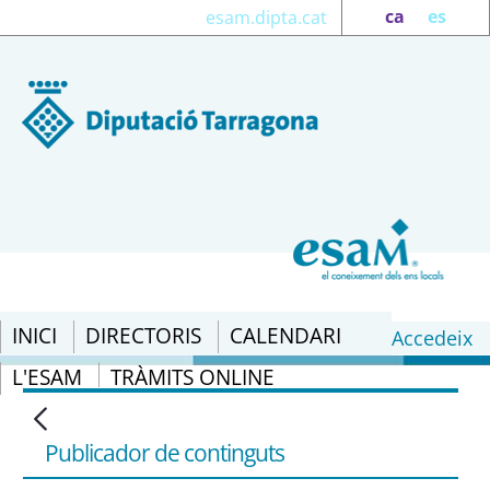
ca
es
esam.dipta.cat
INICI
DIRECTORIS
CALENDARI
Accedeix
L'ESAM
TRÀMITS ONLINE
Subvencions: Resolución de la Fundación
Biodiversidad, F.S.P., por la que se
modifica la convocatoria de concesión
Publicador de continguts
de subvenciones, en régimen de