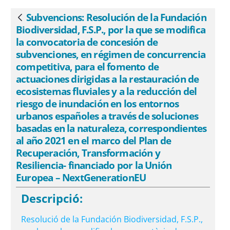
concurrencia competitiva, para el
fomento de actuaciones dirigidas a la
Subvencions: Resolución de la Fundación
Vés enrere
restauración de ecosistemas fluviales y
Biodiversidad, F.S.P., por la que se modifica
a la reducción del riesgo de inundación
la convocatoria de concesión de
en los entornos urbanos españoles a
subvenciones, en régimen de concurrencia
competitiva, para el fomento de
través de soluciones basadas en la
actuaciones dirigidas a la restauración de
naturaleza, correspondientes al año
ecosistemas fluviales y a la reducción del
2021 en el marco del Plan de
riesgo de inundación en los entornos
Recuperación, Transformación y
urbanos españoles a través de soluciones
Resiliencia- financiado por la Unión
basadas en la naturaleza, correspondientes
Europea &#8211; NextGenerationEU -
al año 2021 en el marco del Plan de
eSAM
Recuperación, Transformación y
Resiliencia- financiado por la Unión
Europea – NextGenerationEU
Descripció:
Resolució de la Fundación Biodiversidad, F.S.P.,