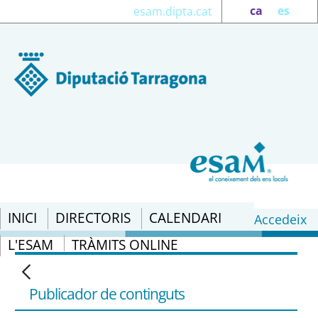
ca
es
esam.dipta.cat
INICI
DIRECTORIS
CALENDARI
Accedeix
L'ESAM
TRÀMITS ONLINE
Legislació: Llei 5/2003, de 22
d&#39;abril, de mesures de prevenció
d&#39;incendis forestals en les
Publicador de continguts
urbanitzacions sense continuïtat