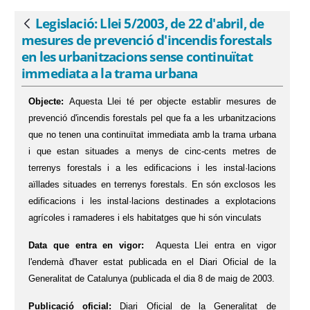
immediata a la trama urbana - eSAM
Legislació: Llei 5/2003, de 22 d'abril, de
Vés enrere
mesures de prevenció d'incendis forestals
en les urbanitzacions sense continuïtat
immediata a la trama urbana
Objecte:
Aquesta Llei té per objecte establir mesures de
prevenció d'incendis forestals pel que fa a les urbanitzacions
que no tenen una continuïtat immediata amb la trama urbana
i que estan situades a menys de cinc-cents metres de
terrenys forestals i a les edificacions i les instal·lacions
aïllades situades en terrenys forestals. En són exclosos les
edificacions i les instal·lacions destinades a explotacions
agrícoles i ramaderes i els habitatges que hi són vinculats
Data que entra en vigor:
Aquesta Llei entra en vigor
l'endemà d'haver estat publicada en el Diari Oficial de la
Generalitat de Catalunya (publicada el dia 8 de maig de 2003.
Publicació oficial:
Diari Oficial de la Generalitat de