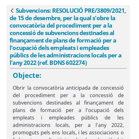
subvencions destinades al finançament
de plans de formació per a
Subvencions: RESOLUCIÓ PRE/3809/2021,
Vés enrere
l&#39;ocupació dels empleats i
de 15 de desembre, per la qual s'obre la
empleades públics de les
convocatòria del procediment per a la
administracions locals per a l&#39;any
concessió de subvencions destinades al
finançament de plans de formació per a
2022 (ref. BDNS 602274) - eSAM
l'ocupació dels empleats i empleades
públics de les administracions locals per a
l'any 2022 (ref. BDNS 602274)
Objecte:
Obrir la convocatòria anticipada de concessió
del procediment per a la concessió de
subvencions destinades al finançament de
plans de formació per a l'ocupació dels
empleats i empleades públics de les
administracions locals, per a l'any 2022,
promoguts pels ens locals, i les associacions o