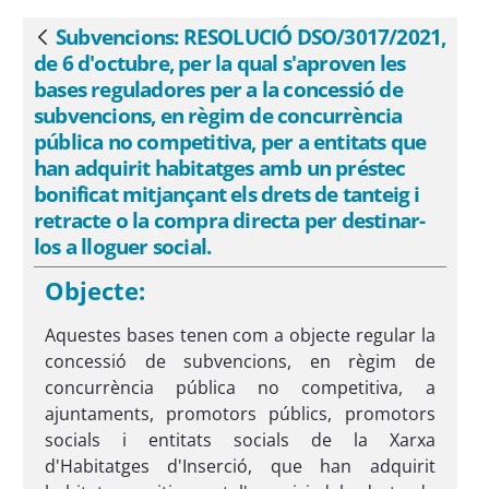
subvencions, en règim de concurrència
pública no competitiva, per a entitats
Subvencions: RESOLUCIÓ DSO/3017/2021,
Vés enrere
que han adquirit habitatges amb un
de 6 d'octubre, per la qual s'aproven les
préstec bonificat mitjançant els drets de
bases reguladores per a la concessió de
tanteig i retracte o la compra directa
subvencions, en règim de concurrència
pública no competitiva, per a entitats que
per destinar-los a lloguer social. - eSAM
han adquirit habitatges amb un préstec
bonificat mitjançant els drets de tanteig i
retracte o la compra directa per destinar-
los a lloguer social.
Objecte:
Aquestes bases tenen com a objecte regular la
concessió de subvencions, en règim de
concurrència pública no competitiva, a
ajuntaments, promotors públics, promotors
socials i entitats socials de la Xarxa
d'Habitatges d'Inserció, que han adquirit