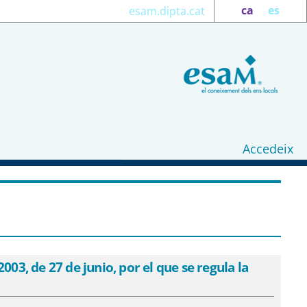
ca
es
esam.dipta.cat
Accedeix
al Decreto 835/2003, de 27 de junio, por
idades locales - eSAM
3, de 27 de junio, por el que se regula la