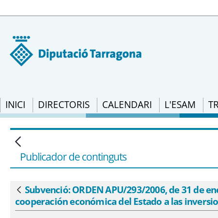
INICI
DIRECTORIS
CALENDARI
L'ESAM
T
Subvenció: ORDEN APU/293/2006, de 31 de 
el que se regula la cooperación económic
Publicador de continguts
Subvenció: ORDEN APU/293/2006, de 31 de enero,
Vés enrere
cooperación económica del Estado a las inversio