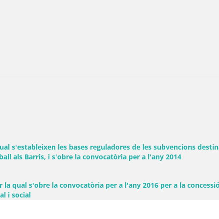
qual s'estableixen les bases reguladores de les subvencions desti
eball als Barris, i s'obre la convocatòria per a l'any 2014
 la qual s'obre la convocatòria per a l'any 2016 per a la concess
(Obre una finestra nova)
l i social