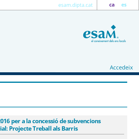
ca
es
esam.dipta.cat
Accedeix
vocatòria per a l&#39;any 2016 per a la
rs necessitats de reequilibri territorial
 2016 per a la concessió de subvencions
al: Projecte Treball als Barris