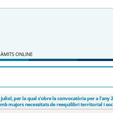
RÀMITS ONLINE
 de juliol, per la qual s&#39;obre la con
rograma de suport als territoris amb majo
M
liol, per la qual s'obre la convocatòria per a l'any
b majors necessitats de reequilibri territorial i soci