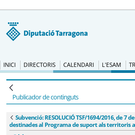
INICI
DIRECTORIS
CALENDARI
L'ESAM
T
Subvenció: RESOLUCIÓ TSF/1694/2016, de 7
concessió de subvencions destinades al P
i social: Projecte Treball als Barris - eSA
Publicador de continguts
Subvenció: RESOLUCIÓ TSF/1694/2016, de 7 de ju
Vés enrere
destinades al Programa de suport als territoris am