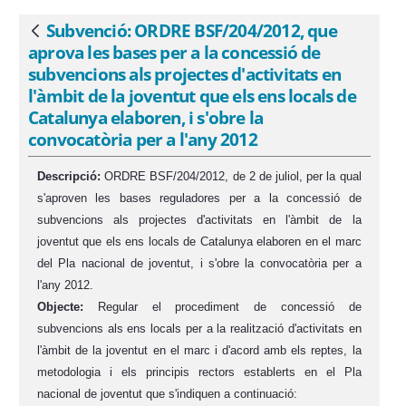
joventut que els ens locals de Catalunya
elaboren, i s&#39;obre la convocatòria
Subvenció: ORDRE BSF/204/2012, que
Vés enrere
per a l&#39;any 2012 - eSAM
aprova les bases per a la concessió de
subvencions als projectes d'activitats en
l'àmbit de la joventut que els ens locals de
Catalunya elaboren, i s'obre la
convocatòria per a l'any 2012
Descripció:
ORDRE BSF/204/2012, de 2 de juliol, per la qual
s'aproven les bases reguladores per a la concessió de
subvencions als projectes d'activitats en l'àmbit de la
joventut que els ens locals de Catalunya elaboren en el marc
del Pla nacional de joventut, i s'obre la convocatòria per a
l'any 2012.
Objecte:
Regular el procediment de concessió de
subvencions als ens locals per a la realització d'activitats en
l'àmbit de la joventut en el marc i d'acord amb els reptes, la
metodologia i els principis rectors establerts en el Pla
nacional de joventut que s'indiquen a continuació: