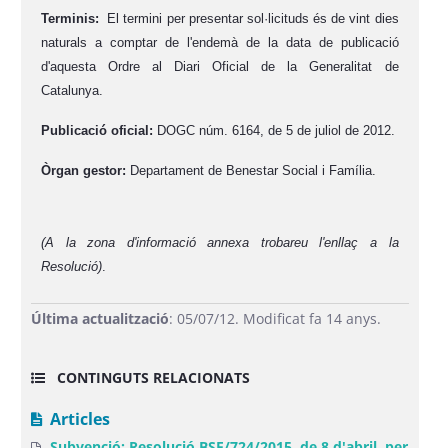
Terminis:
El termini per presentar sol·licituds
és de vint dies
naturals a comptar de l'endemà de la data de publicació
d'aquesta Ordre al Diari Oficial de la Generalitat de
Catalunya.
Publicació oficial:
DOGC núm. 6164, de 5 de juliol de 2012.
Òrgan gestor:
Departament de Benestar Social i Família.
(A la zona d'informació annexa trobareu l'enllaç a la
Resolució)
.
Última actualització
: 05/07/12. Modificat fa 14 anys.
CONTINGUTS RELACIONATS
Articles
Subvenció: Resolució BSF/724/2015, de 8 d'abril, per