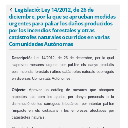
y otras catástrofes naturales ocurridos
en varias Comunidades Autónomas -
Legislació: Ley 14/2012, de 26 de
Vés enrere
eSAM
diciembre, por la que se aprueban medidas
urgentes para paliar los daños producidos
por los incendios forestales y otras
catástrofes naturales ocurridos en varias
Comunidades Autónomas
Descripció:
Llei 14/2012, de 26 de desembre, per la qual
s'aproven mesures urgents per pal·liar els danys produïts
pels incendis forestals i altres catàstrofes naturals ocorreguts
en diverses Comunitats Autònomes.
Objecte
:
A
provar un catàleg de mesures
que abarquen
aspectes tals com les ajudes per danys personals o la
disminució de les càrregues tributàries, per intentar pal·liar
l'impacte en els ciutadans i les empreses afecta
de
s per
catàstrofes naturals.