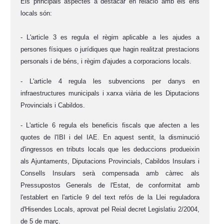
Els principals aspectes a destacar en relació amb els ens
locals són:
-
L
'article 3 es regula el règim aplicable a les ajudes a
persones físiques o jurídiques que hagin realitzat prestacions
personals i de béns, i règim d'ajudes a corporacions locals.
- L'article 4 regula les subvencions per danys en
infraestructures municipals i xarxa viària de les Diputacions
Provincials i Cabildos.
- L'article 6 regula els beneficis fiscals que afecten a les
quotes de l'IBI i del IAE.
En aquest sentit,
l
a disminució
d'ingressos en tributs locals
que les deduccions produeixin
als Ajuntaments, Diputacions Provincials, Cabildos Insulars i
Consells Insulars serà compensada amb càrrec als
Pressupostos Generals de l'Estat, de conformitat amb
l'establert en l'article 9 del text refós de la Llei reguladora
d'Hisendes Locals, aprovat pel Reial decret Legislatiu 2/2004,
de 5 de març.