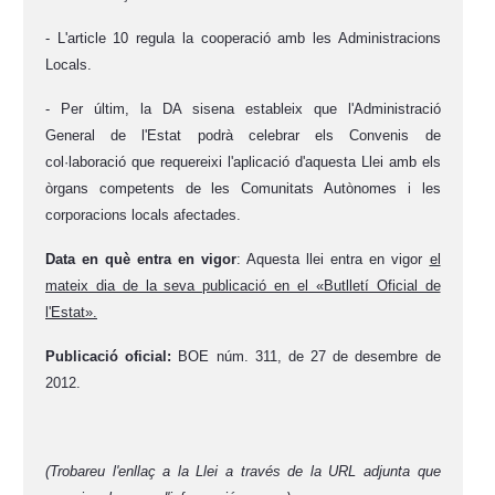
- L'
a
rticle 10
regula
la
c
ooperació amb les Administracions
Locals.
- Per últim
, la
DA
sisena estableix que
l
'Administració
General de l'Estat podrà celebrar els Convenis de
col·laboració que requereixi l'aplicació d'aquesta Llei amb els
òrgans competents de les Comunitats Autònomes i les
corporacions locals afectades.
D
ata en què entra en vigor
:
Aquesta llei entra en vigor
el
mateix dia de la seva publicació en el «Butlletí Oficial de
l'Estat».
Publicació oficial:
BOE núm. 311, de 27
de desembre de
2012.
(Trobareu l'enllaç a la L
lei
a través de la URL adjunta que