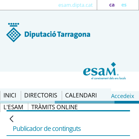
ca
es
esam.dipta.cat
INICI
DIRECTORIS
CALENDARI
Accedeix
L'ESAM
TRÀMITS ONLINE
Legislació: Llei 5/2003, de 22
d&#39;abril, de mesures de prevenció
d&#39;incendis forestals en les
Publicador de continguts
urbanitzacions sense continuïtat