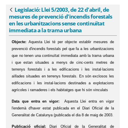
immediata a la trama urbana - eSAM
Legislació: Llei 5/2003, de 22 d'abril, de
Vés enrere
mesures de prevenció d'incendis forestals
en les urbanitzacions sense continuïtat
immediata a la trama urbana
Objecte:
Aquesta Llei té per objecte establir mesures de
prevenció d'incendis forestals pel que fa a les urbanitzacions
que no tenen una continuïtat immediata amb la trama urbana
i que estan situades a menys de cinc-cents metres de
terrenys forestals i a les edificacions i les instal·lacions
aïllades situades en terrenys forestals. En són exclosos les
edificacions i les instal·lacions destinades a explotacions
agrícoles i ramaderes i els habitatges que hi són vinculats
Data que entra en vigor:
Aquesta Llei entra en vigor
l'endemà d'haver estat publicada en el Diari Oficial de la
Generalitat de Catalunya (publicada el dia 8 de maig de 2003.
Publicació oficial:
Diari Oficial de la Generalitat de