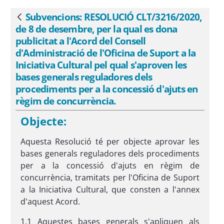
de Suport a la Iniciativa Cultural pel
qual s&#39;aproven les bases generals
Subvencions: RESOLUCIÓ CLT/3216/2020,
Vés enrere
reguladores dels procediments per a la
de 8 de desembre, per la qual es dona
concessió d&#39;ajuts en règim de
publicitat a l'Acord del Consell
concurrència. - eSAM
d'Administració de l'Oficina de Suport a la
Iniciativa Cultural pel qual s'aproven les
bases generals reguladores dels
procediments per a la concessió d'ajuts en
règim de concurrència.
Objecte:
Aquesta Resolució té per objecte aprovar les
bases generals reguladores dels procediments
per a la concessió d'ajuts en règim de
concurrència, tramitats per l'Oficina de Suport
a la Iniciativa Cultural, que consten a l'annex
d'aquest Acord.
1.1 Aquestes bases generals s'apliquen als