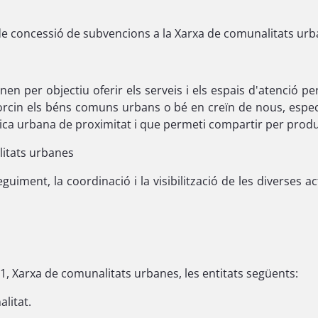
de concessió de subvencions a la Xarxa de comunalitats urba
enen per objectiu oferir els serveis i els espais d'atenció 
rcin els béns comuns urbans o bé en creïn de nous, específ
ca urbana de proximitat i que permeti compartir per produir 
litats urbanes
eguiment, la coordinació i la visibilització de les diverses 
 1, Xarxa de comunalitats urbanes, les entitats següents:
litat.