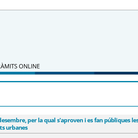
RÀMITS ONLINE
de desembre, per la qual s&#39;aproven i
atòria de subvencions a les comunalitats
embre, per la qual s'aproven i es fan públiques les 
ats urbanes