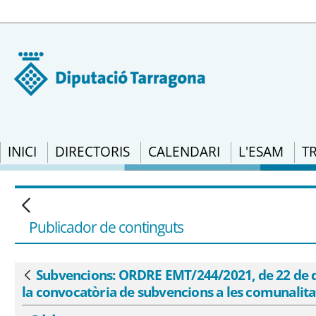
INICI
DIRECTORIS
CALENDARI
L'ESAM
T
Subvencions: ORDRE EMT/244/2021, de 22 
específiques que han de regir la convoc
Publicador de continguts
Subvencions: ORDRE EMT/244/2021, de 22 de des
Vés enrere
la convocatòria de subvencions a les comunalit