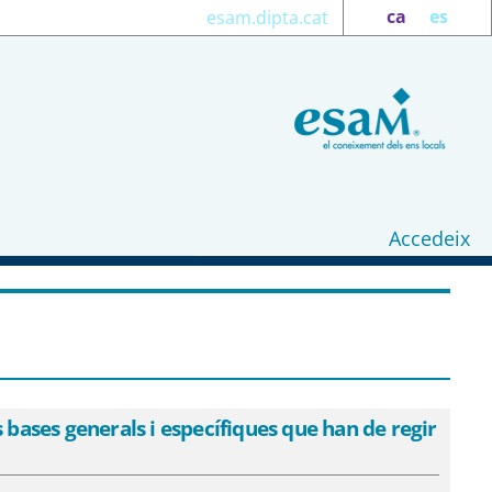
ca
es
esam.dipta.cat
Accedeix
 es fan públiques les bases generals i
 urbanes - eSAM
bases generals i específiques que han de regir