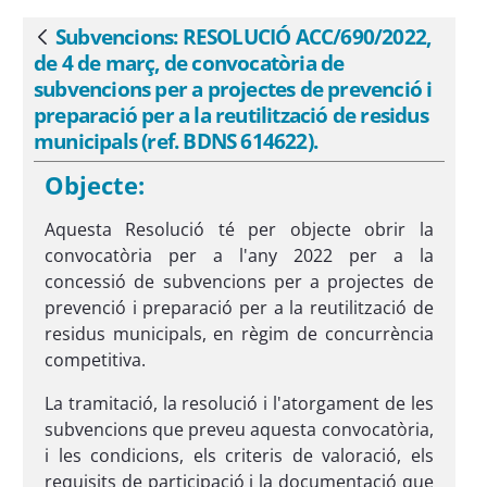
reutilització de residus municipals (ref.
BDNS 614622). - eSAM
Subvencions: RESOLUCIÓ ACC/690/2022,
Vés enrere
de 4 de març, de convocatòria de
subvencions per a projectes de prevenció i
preparació per a la reutilització de residus
municipals (ref. BDNS 614622).
Objecte:
Aquesta Resolució té per objecte obrir la
convocatòria per a l'any 2022 per a la
concessió de subvencions per a projectes de
prevenció i preparació per a la reutilització de
residus municipals, en règim de concurrència
competitiva.
La tramitació, la resolució i l'atorgament de les
subvencions que preveu aquesta convocatòria,
i les condicions, els criteris de valoració, els
requisits de participació i la documentació que