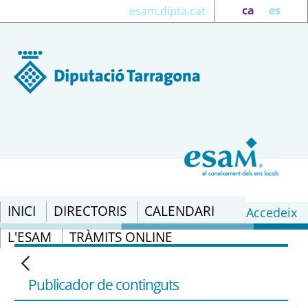
ca
es
esam.dipta.cat
INICI
DIRECTORIS
CALENDARI
Accedeix
L'ESAM
TRÀMITS ONLINE
Subvencions: RESOLUCIÓ ACC/690/2022,
de 4 de març, de convocatòria de
subvencions per a projectes de
Publicador de continguts
prevenció i preparació per a la