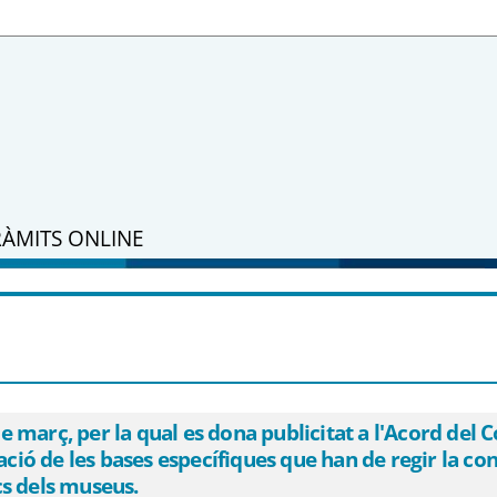
RÀMITS ONLINE
 2 de març, per la qual es dona publicit
Suport a la Iniciativa Cultural pel qual 
ió de subvencions per a la implementació
arç, per la qual es dona publicitat a l'Acord del Co
icació de les bases específiques que han de regir la 
cs dels museus.