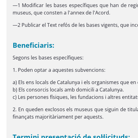
—1 Modificar les bases específiques que han de regi
museus, que consten a l'annex de l'Acord.
—2 Publicar el Text refós de les bases vigents, que i
Beneficiaris:
Segons les bases específiques:
1. Poden optar a aquestes subvencions:
a) Els ens locals de Catalunya i els organismes que e
b) Els consorcis locals amb domicili a Catalunya.
c) Les persones físiques, les fundacions i altres entita
2. En queden exclosos els museus que siguin de titula
finançats majoritàriament per aquests.
Termini presentació de sol·licituds: