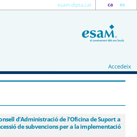
ca
es
esam.dipta.cat
Accedeix
at a l&#39;Acord del Consell
s&#39;aprova la modificació de les bases
 de programes estratègics i de projectes
nsell d'Administració de l'Oficina de Suport a
concessió de subvencions per a la implementació