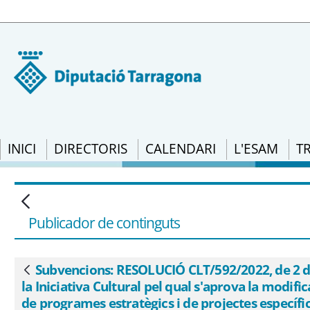
INICI
DIRECTORIS
CALENDARI
L'ESAM
T
Subvencions: RESOLUCIÓ CLT/592/2022, de
d&#39;Administració de l&#39;Oficina de 
específiques que han de regir la concess
Publicador de continguts
específics dels museus. - eSAM
Subvencions: RESOLUCIÓ CLT/592/2022, de 2 de m
Vés enrere
la Iniciativa Cultural pel qual s'aprova la modif
de programes estratègics i de projectes específi