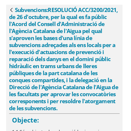
Catalana de l&#39;Aigua pel qual
s&#39;aproven les bases d&#39;una línia
Subvencions:RESOLUCIÓ ACC/3200/2021,
Vés enrere
de subvencions adreçades als ens locals
de 26 d'octubre, per la qual es fa públic
per a l&#39;execució d&#39;actuacions
l'Acord del Consell d'Administració de
de prevenció i reparació dels danys en el
l'Agència Catalana de l'Aigua pel qual
s'aproven les bases d'una línia de
domini públic hidràulic en trams urbans
subvencions adreçades als ens locals per a
de lleres públiques de la part catalana
l'execució d'actuacions de prevenció i
de les conques compartides, i la
reparació dels danys en el domini públic
delegació en la Direcció de
hidràulic en trams urbans de lleres
l&#39;Agència Catalana de l&#39;Aigua
públiques de la part catalana de les
de les facultats per aprovar les
conques compartides, i la delegació en la
convocatòries corresponents i per
Direcció de l'Agència Catalana de l'Aigua de
resoldre l&#39;atorgament de les
les facultats per aprovar les convocatòries
subvencions. - eSAM
corresponents i per resoldre l'atorgament
de les subvencions.
Objecte: