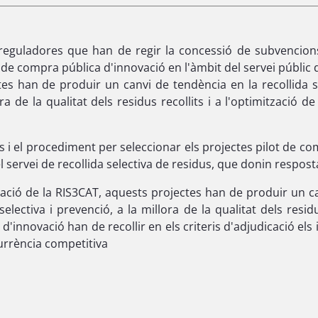
 reguladores que han de regir la concessió de subvencio
t de compra pública d'innovació en l'àmbit del servei públic 
ectes han de produir un canvi de tendència en la recollida s
ora de la qualitat dels residus recollits i a l'optimització d
s i el procediment per seleccionar els projectes pilot de co
l servei de recollida selectiva de residus, que donin resposta
ó de la RIS3CAT, aquests projectes han de produir un canv
electiva i prevenció, a la millora de la qualitat dels residu
'innovació han de recollir en els criteris d'adjudicació els 
urrència competitiva