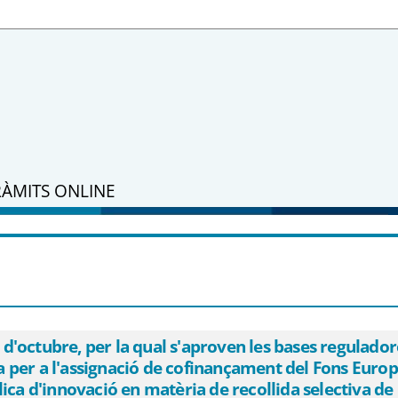
RÀMITS ONLINE
 28 d&#39;octubre, per la qual s&#39;ap
nades a ens locals de Catalunya per a l&
l (FEDER) per a la realització de projec
 selectiva de residus municipals - eSAM
octubre, per la qual s'aproven les bases reguladore
ya per a l'assignació de cofinançament del Fons Eu
lica d'innovació en matèria de recollida selectiva de