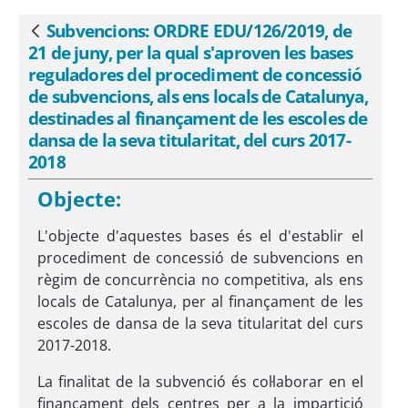
locals de Catalunya, destinades al
finançament de les escoles de dansa de
Subvencions: ORDRE EDU/126/2019, de
Vés enrere
la seva titularitat, del curs 2017-2018 -
21 de juny, per la qual s'aproven les bases
eSAM
reguladores del procediment de concessió
de subvencions, als ens locals de Catalunya,
destinades al finançament de les escoles de
dansa de la seva titularitat, del curs 2017-
2018
Objecte:
L'objecte d'aquestes bases és el d'establir el
procediment de concessió de subvencions en
règim de concurrència no competitiva, als ens
locals de Catalunya, per al finançament de les
escoles de dansa de la seva titularitat del curs
2017-2018.
La finalitat de la subvenció és col·laborar en el
finançament dels centres per a la impartició