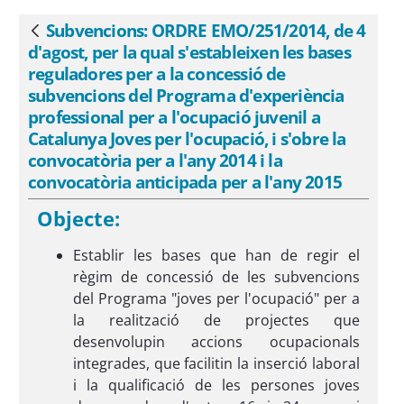
Programa d&#39;experiència
professional per a l&#39;ocupació
Subvencions: ORDRE EMO/251/2014, de 4
Vés enrere
juvenil a Catalunya Joves per
d'agost, per la qual s'estableixen les bases
l&#39;ocupació, i s&#39;obre la
reguladores per a la concessió de
convocatòria per a l&#39;any 2014 i la
subvencions del Programa d'experiència
professional per a l'ocupació juvenil a
convocatòria anticipada per a l&#39;any
Catalunya Joves per l'ocupació, i s'obre la
2015 - eSAM
convocatòria per a l'any 2014 i la
convocatòria anticipada per a l'any 2015
Objecte:
Establir les bases que han de regir el
règim de concessió de les subvencions
del Programa "joves per l'ocupació" per a
la realització de projectes que
desenvolupin accions ocupacionals
integrades, que facilitin la inserció laboral
i la qualificació de les persones joves