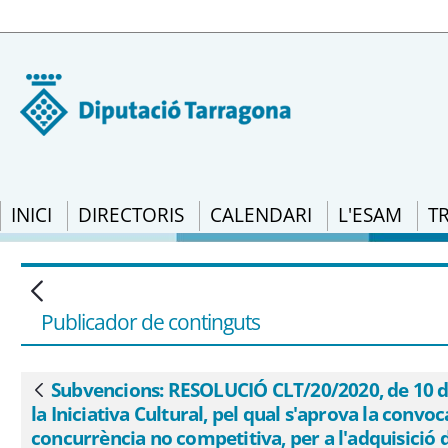
INICI
DIRECTORIS
CALENDARI
L'ESAM
T
Subvencions: RESOLUCIÓ CLT/20/2020, de 1
d&#39;Administració de l&#39;Oficina de 
l&#39;àmbit de les biblioteques per a la
Publicador de continguts
per a l&#39;adquisició de novetats editor
Pública de Catalunya per a l&#39;any 20
Subvencions: RESOLUCIÓ CLT/20/2020, de 10 de g
Vés enrere
la Iniciativa Cultural, pel qual s'aprova la conv
concurrència no competitiva, per a l'adquisició d