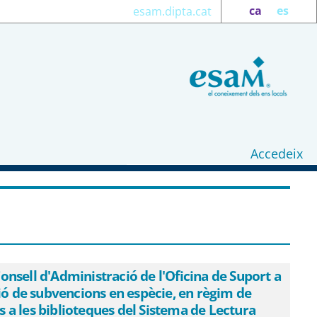
ca
es
esam.dipta.cat
Accedeix
at a l&#39;Acord del Consell
 s&#39;aprova la convocatòria en
 règim de concurrència no competitiva,
es biblioteques del Sistema de Lectura
onsell d'Administració de l'Oficina de Suport a
ssió de subvencions en espècie, en règim de
s a les biblioteques del Sistema de Lectura