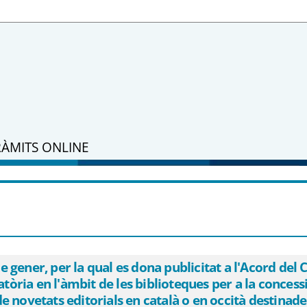
RÀMITS ONLINE
0 de gener, per la qual es dona publicit
Suport a la Iniciativa Cultural, pel qual
 concessió de subvencions en espècie, en
ials en català o en occità destinades a l
20 (ref. BDNS 491476) - eSAM
ener, per la qual es dona publicitat a l'Acord del C
ocatòria en l'àmbit de les biblioteques per a la conce
e novetats editorials en català o en occità destinade