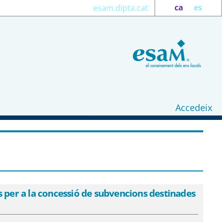
ca
es
esam.dipta.cat
Accedeix
les bases reguladores per a la concessió
upació juvenil - eSAM
 per a la concessió de subvencions destinades