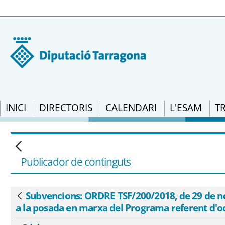
INICI
DIRECTORIS
CALENDARI
L'ESAM
T
Subvencions: ORDRE TSF/200/2018, de 29 
de subvencions destinades a la posada 
Publicador de continguts
Subvencions: ORDRE TSF/200/2018, de 29 de no
Vés enrere
a la posada en marxa del Programa referent d'o