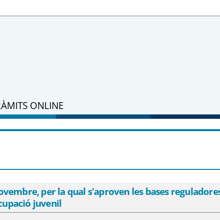
RÀMITS ONLINE
de novembre, per la qual s&#39;aproven 
en marxa del Programa referent d&#39;oc
vembre, per la qual s'aproven les bases reguladores
cupació juvenil