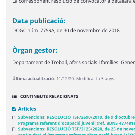
La corresponent resolució de convocatòria detallarà els
Data publicació:
DOGC núm. 7759A, de 30 de novembre de 2018
Òrgan gestor:
Departament de Treball, afers socials i famílies. Gener
Última actualització
: 11/12/20. Modificat fa 5 anys.
CONTINGUTS RELACIONATS
Articles
Subvencions: RESOLUCIÓ TSF/2690/2019, de 9 d'octubre, p
Programa referent d'ocupació juvenil (ref. BDNS 477481)
Subvencions: RESOLUCIÓ TSF/3125/2020, de 25 de novembr
continuïtat al Programa referent d'ocupació juvenil (SO