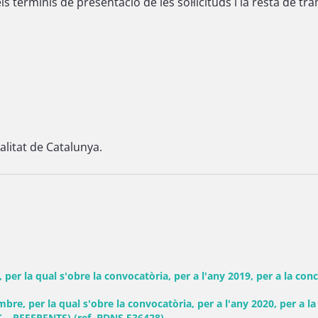
 terminis de presentació de les sol·licituds i la resta de trà
alitat de Catalunya.
er la qual s'obre la convocatòria, per a l'any 2019, per a la con
e, per la qual s'obre la convocatòria, per a l'any 2020, per a l
C – REFERENTS) (ref. BDNS 536428)