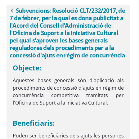
de Suport a la Iniciativa Cultural pel
qual s&#39;aproven les bases generals
Subvencions: Resolució CLT/232/2017, de
Vés enrere
reguladores dels procediments per a la
7 de febrer, per la qual es dona publicitat a
concessió d&#39;ajuts en règim de
l'Acord del Consell d'Administració de
concurrència - eSAM
l'Oficina de Suport a la Iniciativa Cultural
pel qual s'aproven les bases generals
reguladores dels procediments per a la
concessió d'ajuts en règim de concurrència
Objecte:
Aquestes bases generals són d'aplicació als
procediments de concessió d'ajuts en règim de
concurrència competitiva tramitats per
l'Oficina de Suport a la Iniciativa Cultural.
Beneficiaris:
Poden ser beneficiàries dels ajuts les persones