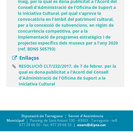
maig, per la qual es dona publicitat a l'Acord del
Consell d'Administració de l'Oficina de Suport a
la Iniciativa Cultural, pel qual s'aprova la
convocatòria en l'àmbit del patrimoni cultural,
per a la concessió de subvencions, en règim de
concurrència competitiva, per a la
implementació de programes estratègics i de
projectes específics dels museus per a l'any 2020
(ref. BDNS 505793)
Enllaços
RESOLUCIÓ CLT/232/2017, de 7 de febrer, per la
qual es dona publicitat a l'Acord del Consell
d'Administració de l'Oficina de Suport a la
(Obre una finestra nova)
Iniciativa Cultural
Diputació de Tarragona
|
Servei d'Assistència
Municipal
| Passeig de Sant Antoni 100 - 43003 - Tarragona - telf.
977 29 66 00 - fax. 977 29 66 33
|
esam@dipta.cat