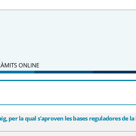
RÀMITS ONLINE
 maig, per la qual s&#39;aproven les bas
úblics locals per al període 2018-2020 -
 per la qual s'aproven les bases reguladores de la l