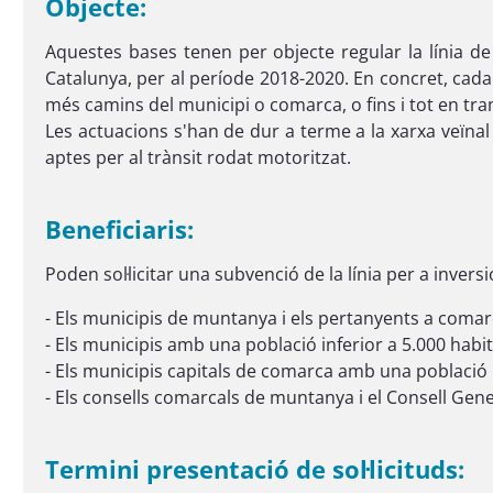
Objecte:
Aquestes bases tenen per objecte regular la línia de
Catalunya, per al període 2018-2020. En concret, cada
més camins del municipi o comarca, o fins i tot en tr
Les actuacions s'han de dur a terme a la xarxa veïnal 
aptes per al trànsit rodat motoritzat.
Beneficiaris:
Poden sol·licitar una subvenció de la línia per a invers
- Els municipis de muntanya i els pertanyents a com
- Els municipis amb una població inferior a 5.000 habit
- Els municipis capitals de comarca amb una població i
- Els consells comarcals de muntanya i el Consell Gene
Termini presentació de sol·licituds: