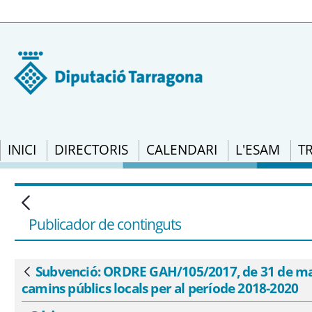
INICI
DIRECTORIS
CALENDARI
L'ESAM
T
Subvenció: ORDRE GAH/105/2017, de 31 de
subvencions per a inversions en camins p
Publicador de continguts
Subvenció: ORDRE GAH/105/2017, de 31 de maig,
Vés enrere
camins públics locals per al període 2018-2020