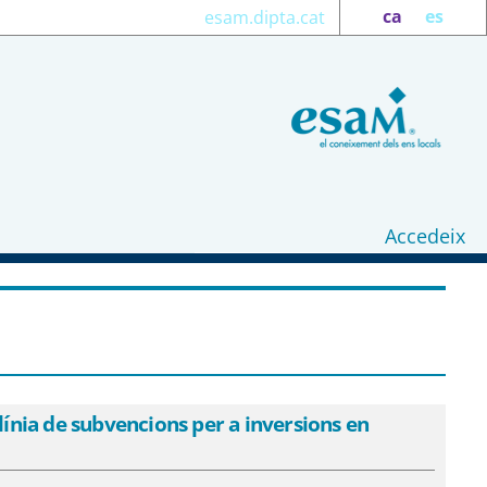
ca
es
esam.dipta.cat
Accedeix
es reguladores de la línia de
 eSAM
ínia de subvencions per a inversions en