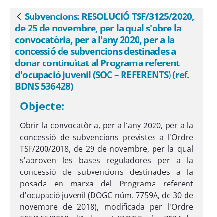
subvencions destinades a donar
continuïtat al Programa referent
Subvencions: RESOLUCIÓ TSF/3125/2020,
Vés enrere
d&#39;ocupació juvenil (SOC &#8211;
de 25 de novembre, per la qual s'obre la
REFERENTS) (ref. BDNS 536428) - eSAM
convocatòria, per a l'any 2020, per a la
concessió de subvencions destinades a
donar continuïtat al Programa referent
d'ocupació juvenil (SOC – REFERENTS) (ref.
BDNS 536428)
Objecte:
Obrir la convocatòria, per a l'any 2020, per a la
concessió de subvencions previstes a l'Ordre
TSF/200/2018, de 29 de novembre, per la qual
s'aproven les bases reguladores per a la
concessió de subvencions destinades a la
posada en marxa del Programa referent
d'ocupació juvenil (DOGC núm. 7759A, de 30 de
novembre de 2018), modificada per l'Ordre