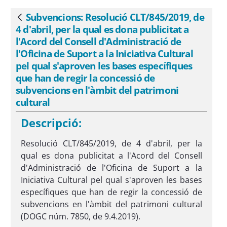
de Suport a la Iniciativa Cultural pel
qual s&#39;aproven les bases
Subvencions: Resolució CLT/845/2019, de
Vés enrere
específiques que han de regir la
4 d'abril, per la qual es dona publicitat a
concessió de subvencions en
l'Acord del Consell d'Administració de
l&#39;àmbit del patrimoni cultural -
l'Oficina de Suport a la Iniciativa Cultural
pel qual s'aproven les bases específiques
eSAM
que han de regir la concessió de
subvencions en l'àmbit del patrimoni
cultural
Descripció:
Resolució CLT/845/2019, de 4 d'abril, per la
qual es dona publicitat a l'Acord del Consell
d'Administració de l'Oficina de Suport a la
Iniciativa Cultural pel qual s'aproven les bases
específiques que han de regir la concessió de
subvencions en l'àmbit del patrimoni cultural
(DOGC núm. 7850, de 9.4.2019).