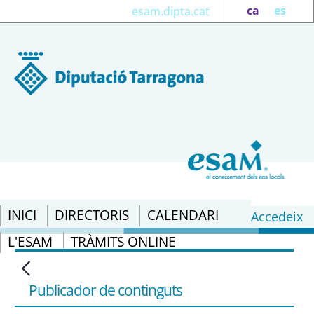
ca
es
esam.dipta.cat
INICI
DIRECTORIS
CALENDARI
Accedeix
L'ESAM
TRÀMITS ONLINE
Subvenció: Convocatòria del Programa
Extraordinari d&#39;Impuls Municipal
de la Diputació de Tarragona per a
Publicador de continguts
l&#39;any 2011 - eSAM