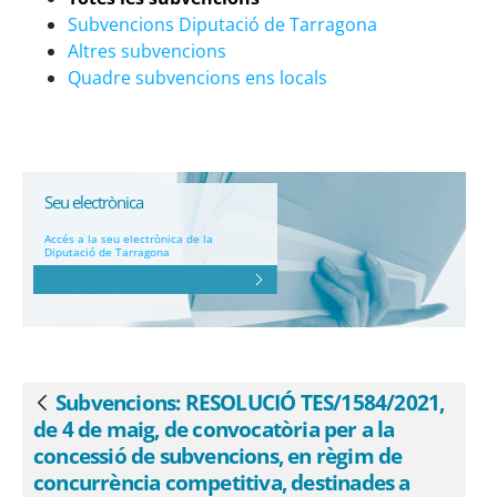
cofinançar les despeses extraordinàries
Subvencions Diputació de Tarragona
realitzades pels ens locals i generades
Altres subvencions
pel transport d&#39;aigua destinada al
Quadre subvencions ens locals
consum domèstic mitjançant vehicles
cisterna, o per a l&#39;execució
d&#39;obres o d&#39;actuacions
d&#39;urgència equivalents destinades
a resoldre de manera immediata
Seu electrònica
problemes de potabilitat o mancança
Accés a la seu electrònica de la
Diputació de Tarragona
d&#39;aigua (ref. BDNS 564506) - eSAM
Subvencions: RESOLUCIÓ TES/1584/2021,
Vés enrere
de 4 de maig, de convocatòria per a la
concessió de subvencions, en règim de
concurrència competitiva, destinades a